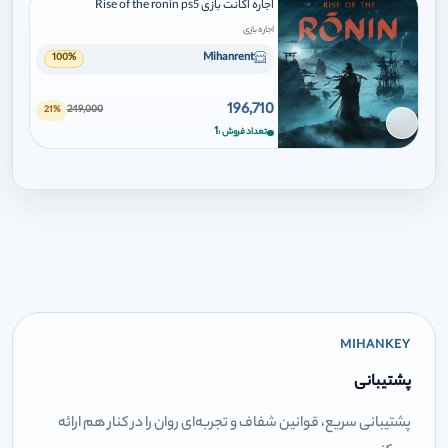
اجاره اکانت بازی Rise of the ronin ps5
اجاره بازی
Mihanrent
100%
196,710
249,000
21%
برای افزودن وارد شوید
1
تعداد فروش
MIHANKEY
پشتیبانی
پشتیبانی سریع، قوانین شفاف و تجربه‌ای روان را در کنار هم ارائه