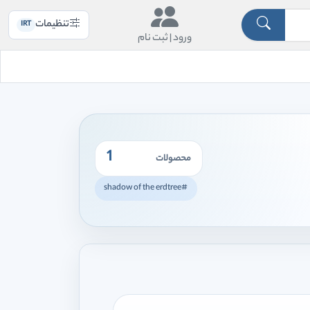
تنظیمات
IRT
ورود |
ثبت نام
1
محصولات
#shadow of the erdtree