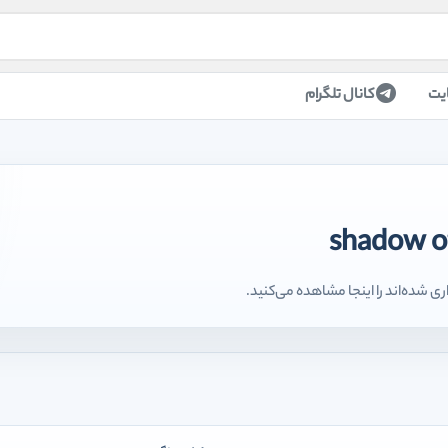
یت
کانال تلگرام