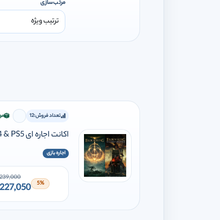
مرتب‌سازی
تعداد فروش:
12
مو
برای اف
اکانت اجاره ای ELDEN RING Shadow of the Erdtree Edition PS4 & PS5
اجاره بازی
239,000
5%
227,050