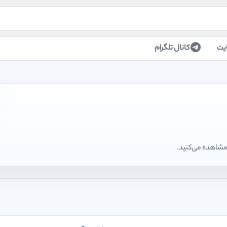
یت
کانال تلگرام