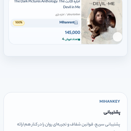
اجاره اکانت The Dark Pictures Anthology: The
Devil in Me
/
playstation
اجاره بازی
Mihanrent
100%
145,000
برای افزودن وارد شوید
4
تعداد فروش
MIHANKEY
پشتیبانی
پشتیبانی سریع، قوانین شفاف و تجربه‌ای روان را در کنار هم ارائه