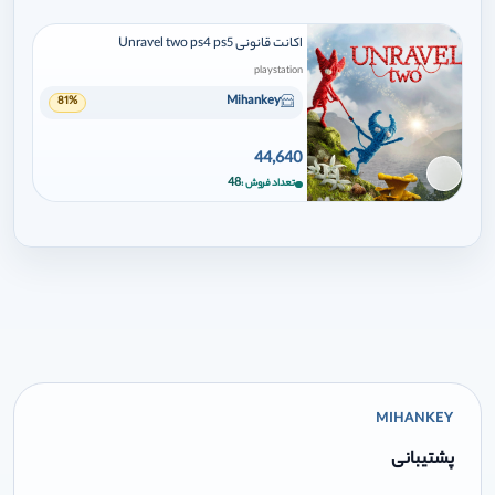
اکانت قانونی Unravel two ps4 ps5
playstation
Mihankey
81%
44,640
برای افزودن وارد شوید
48
تعداد فروش
MIHANKEY
پشتیبانی