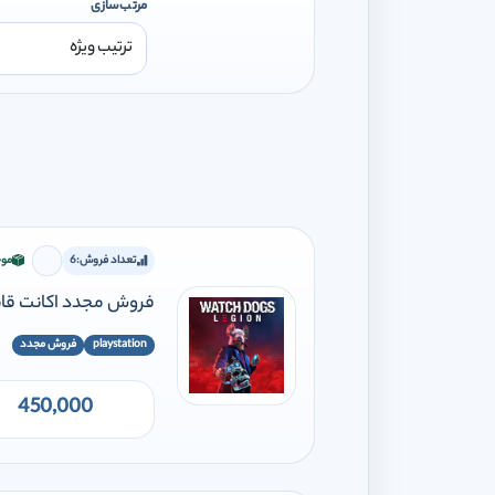
مرتب‌سازی
تعداد فروش:
6
موج
برای افز
فروش مجدد اکانت قانونی s: Legion PS5 PS4
playstation
فروش مجدد
450,000