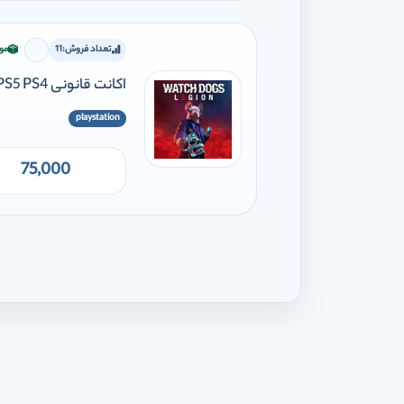
تعداد فروش:
11
مو
برای افز
اکانت قانونی Watch Dogs: Legion PS5 PS4
playstation
75,000