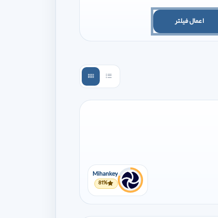
اعمال فیلتر
Mihankey
81%