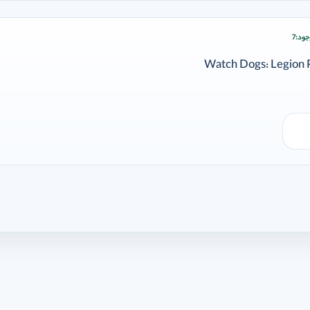
جود:
7
ودن وارد شوید