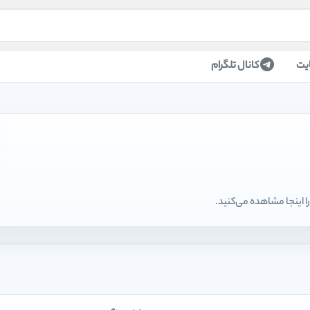
یت
کانال تلگرام