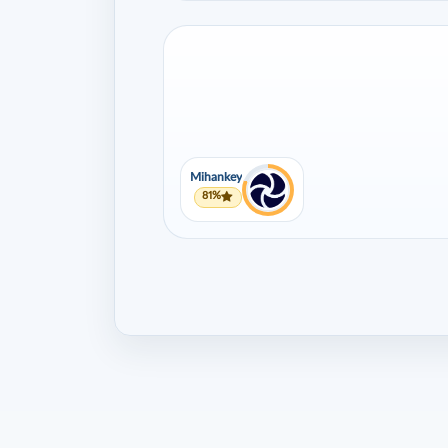
Mihankey
81%