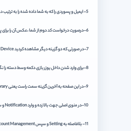
5- ایمیل و پسوردی را که به شما داده شده را به ترتیب در کادر اول و دوم وارد کنید.
6-درصورت درخواست کد دوم از شما ،عکس آن را برای پشتیبان فرستاده و کد را دریافت و وارد نمایید.
7-در صورتی که دو گزینه دیگر مشاهده کردید Change To This Device را انتخاب کنید.
8-برای وارد شدن داخل یوزر بازی دکمه وسط دسته را نگه دارید سپس از گزینه Power و بعد Switch User یوزر بازی را انتخاب کنید.
9-در این صفحه به آخرین گزینه سمت راست یعنی Library وارد شوید و از قسمت Purchase بازی مورد نظر را به لیست دانلود اضافه کنید.
10-در منوی اصلی جهت بالا زده و وارد Notification و سپس Downloads شوید و بازی مورد نظر را Pause کنید تا از حجم اینترنت کم نشود.
11- بلافاصله به Setting و سپس Account Management بروید.