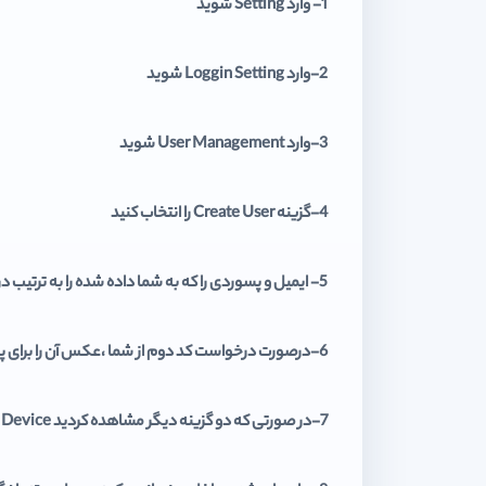
1- وارد Setting شوید
2-وارد Loggin Setting شوید
3-وارد User Management شوید
4-گزینه Create User را انتخاب کنید
5- ایمیل و پسوردی را که به شما داده شده را به ترتیب در کادر اول و دوم وارد کنید.
6-درصورت درخواست کد دوم از شما ،عکس آن را برای پشتیبان فرستاده و کد را دریافت و وارد نمایید.
7-در صورتی که دو گزینه دیگر مشاهده کردید Change To This Device را انتخاب کنید.