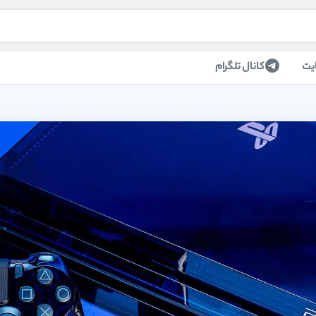
یت
کانال تلگرام