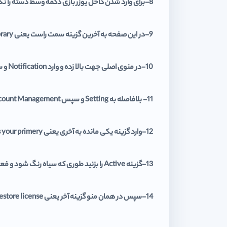
8-برای وارد شدن داخل یوزر بازی دکمه وسط دسته را نگه دارید سپس از گزینه Power و بعد Switch User یوزر بازی را انتخاب کنید.
9-در این صفحه به آخرین گزینه سمت راست یعنی Library وارد شوید و از قسمت Purchase بازی مورد نظر را به لیست دانلود اضافه کنید.
10-در منوی اصلی جهت بالا زده و وارد Notification و سپس Downloads شوید و بازی مورد نظر را Pause کنید تا از حجم اینترنت کم نشود.
11- بلافاصله به Setting و سپس Account Management بروید.
12-وارد گزینه یکی مانده به آخری یعنی Activate as your primery… شوید.
13-گزینه Active را بزنید طوری که سیاه رنگ شود و فعال شود.
14-سپس در همان منو گزینه آخر یعنی Restore license را بزنید.