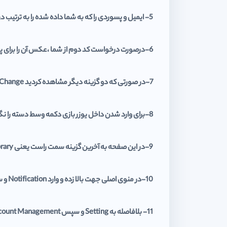
5- ایمیل و پسوردی را که به شما داده شده را به ترتیب در کادر اول و دوم وارد کنید.
6-درصورت درخواست کد دوم از شما ،عکس آن را برای پشتیبان فرستاده و کد را دریافت و وارد نمایید.
7-در صورتی که دو گزینه دیگر مشاهده کردید Do not Change را انتخاب کنید.
8-برای وارد شدن داخل یوزر بازی دکمه وسط دسته را نگه دارید سپس از گزینه Power و بعد Switch User یوزر بازی را انتخاب کنید.
9-در این صفحه به آخرین گزینه سمت راست یعنی Library وارد شوید و از قسمت Purchase بازی مورد نظر را به لیست دانلود اضافه کنید.
10-در منوی اصلی جهت بالا زده و وارد Notification و سپس Downloads شوید و بازی مورد نظر را Pause کنید تا از حجم اینترنت کم نشود.
11- بلافاصله به Setting و سپس Account Management بروید.