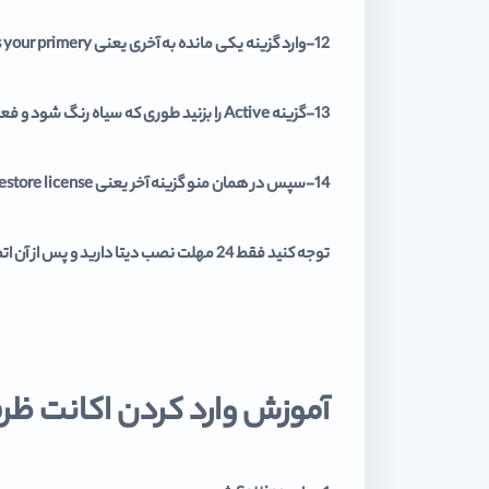
12-وارد گزینه یکی مانده به آخری یعنی Activate as your primery… شوید.
13-گزینه Active را بزنید طوری که سیاه رنگ شود و فعال شود.
14-سپس در همان منو گزینه آخر یعنی Restore license را بزنید.
توجه کنید فقط 24 مهلت نصب دیتا دارید و پس از آن اتصال دستگاه به اینترنت را قطع نمایید و درصورت اتصال مجدد بازی شما قفل خواهد شد
آموزش وارد کردن اکانت ظر