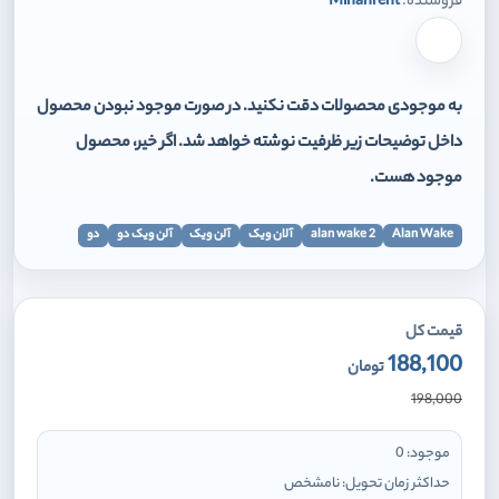
فروشنده:
Mihanrent
برای افزودن وارد شوید
به موجودی محصولات دقت نکنید. در صورت موجود نبودن محصول
داخل توضیحات زیر ظرفیت نوشته خواهد شد. اگر خیر، محصول
موجود هست.
Alan Wake
alan wake 2
آلان ویک
آلن ویک
آلن ویک دو
دو
قیمت کل
188,100
تومان
198,000
موجود:
0
حداکثر زمان تحویل:
نامشخص