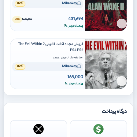
Mihankey
82%
431,694
539,617
20%
برای افزودن وارد شوید
9
تعداد فروش
فروش مجدد اکانت قانونی The Evil Within 2
PS4 PS5
/
playstation
فروش مجدد
Mihankey
82%
165,000
برای افزودن وارد شوید
1
تعداد فروش
درگاه پرداخت