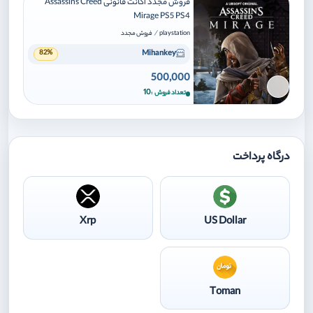
فروش مجدد اکانت قانونی Assassins Creed
Mirage PS5 PS4
/
playstation
فروش مجدد
Mihankey
82%
500,000
برای افزودن وارد شوید
10
تعداد فروش
درگاه پرداخت
Xrp
US Dollar
Toman