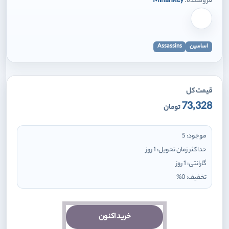
فروشنده:
Mihankey
برای افزودن وارد شوید
اساسین
Assassins
قیمت کل
73,328
تومان
موجود:
5
حداکثر زمان تحویل:
1 روز
گارانتی:
1 روز
تخفیف:
0
%
خرید اکنون