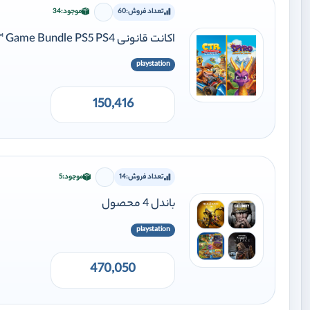
تعداد فروش:
60
موجود:
34
برای افزودن وارد شوید
اکانت قانونی Crash™ Team Racing Nitro-Fueled + Spyro™ Game Bundle PS5 PS4
playstation
150,416
تعداد فروش:
14
موجود:
5
برای افزودن وارد شوید
باندل 4 محصول
playstation
470,050