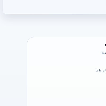
 ما
ی با ما