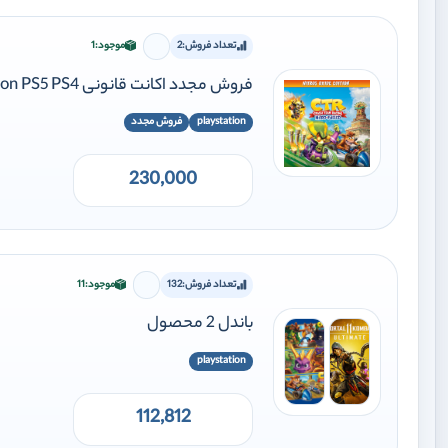
تعداد فروش:
2
موجود:
1
برای افزودن وارد شوید
فروش مجدد اکانت قانونی Crash Team Racing Nitro-Fueled - Nitros Oxide Edition PS5 PS4
playstation
فروش مجدد
230,000
تعداد فروش:
132
موجود:
11
برای افزودن وارد شوید
باندل 2 محصول
playstation
112,812