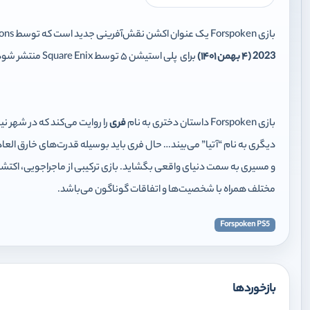
بازی Forspoken یک عنوان اکشن نقش‌آفرینی جدید است که توسط Luminous Productions در حال ساخت است و قرار است در تاریخ
2023 (۴ بهمن ۱۴۰۱
)
برای پلی استیشن ۵ توسط Square Enix منتشر شود.
بازی Forspoken
داستان دختری به نام
فری
را روایت می‌کند که در شهر نی
دیگری به نام “آتیا” می‌بیند… حال فری باید بوسیله قدرت‌های خارق العاده 
و مسیری به سمت دنیای واقعی بگشاید. بازی ترکیبی از ماجراجویی، اکت
مختلف همراه با شخصیت‌ها و اتفاقات گوناگون می‌باشد‌.
Forspoken PS5
بازخوردها