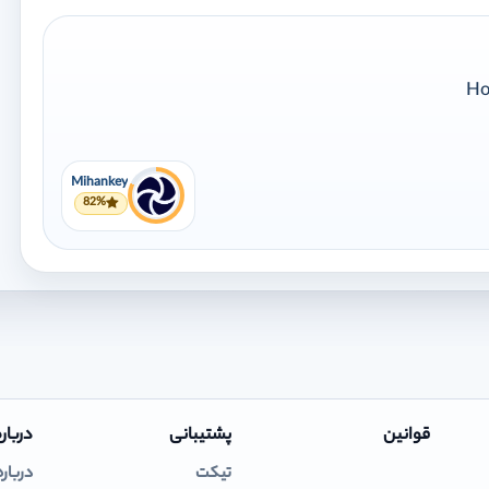
Mihankey
82%
قوانین
پشتیبانی
درباره
تیکت
درباره