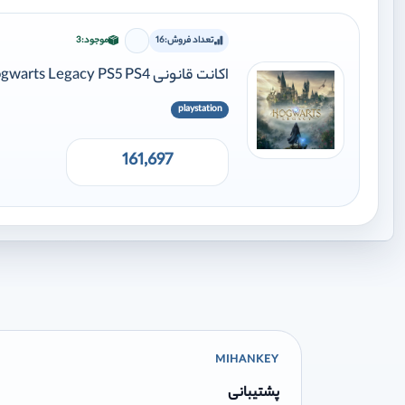
تعداد فروش:
16
موجود:
3
برای افزودن وارد شوید
اکانت قانونی Hogwarts Legacy PS5 PS4
playstation
161,697
MIHANKEY
پشتیبانی