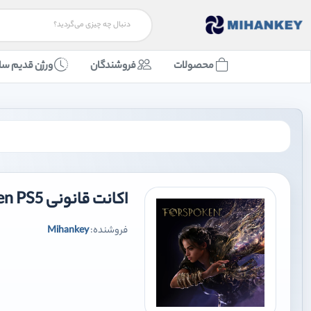
محصولات
فروشندگان
ورژن قدیم سا
اکانت قانونی Forspoken PS5
فروشنده:
Mihankey