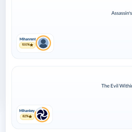
Mihanrent
100%
Mihankey
82%