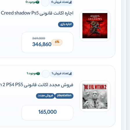
تعداد فروش:
4
موجود:
0
برای افزودن وارد شوید
اجاره اکانت قانونی Assassin's Creed shadow Ps5
اجاره بازی
369,000
6%
346,860
تعداد فروش:
1
موجود:
1
برای افزودن وارد شوید
فروش مجدد اکانت قانونی The Evil Within 2 PS4 PS5
playstation
فروش مجدد
165,000