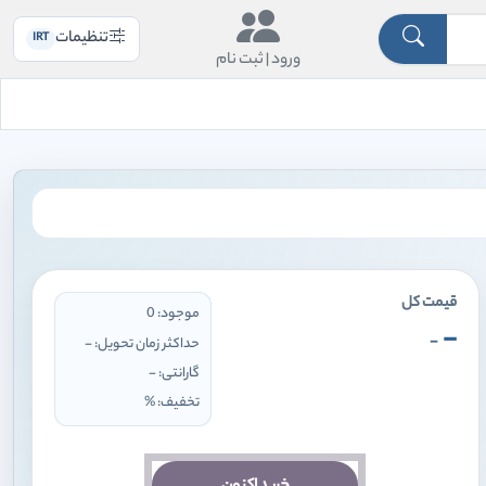
تنظیمات
IRT
ورود |
ثبت نام
قیمت کل
موجود:
0
 وارد شوید
-
-
حداکثر زمان تحویل:
-
گارانتی:
-
تخفیف:
%