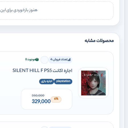
هنوز بازخوردی برای ای
محصولات مشابه
تعداد فروش:
4
موجود:
0
برای افزودن وارد شوید
اجاره اکانت SILENT HILL F PS5
playstation
اجاره بازی
350,000
6%
329,000