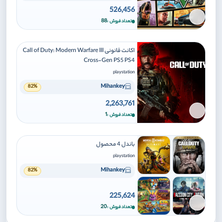
526,456
برای افزودن وارد شوید
88
تعداد فروش
اکانت قانونی Call of Duty: Modern Warfare III
Cross-Gen PS5 PS4
playstation
Mihankey
82%
2,263,761
برای افزودن وارد شوید
1
تعداد فروش
باندل 4 محصول
playstation
Mihankey
82%
225,624
برای افزودن وارد شوید
20
تعداد فروش