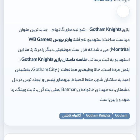
فروشنده:
Mihankey
برای افزودن وارد شوید
بازی
Gotham Knights
– شوالیه های گاتهام – جدیدترین عنوان
دردست ساخت استودیو نام آشنا
وارنر بروس
(
WB Games
Montréal
) می باشد که قرار است موفقیتی دیگر را در کارنامه این
استودیو به ثبت برساند.
خلاصه داستان بازی Gotham Knights :
بتمن مرده است. حالا وظیفه‌ی محافظت از Gotham City، بخشیدن
امید به ساکنان شهر، حفظ انضباط نیروهای پلیس و ایجاد ترس در دل
دشمنان، به عهده‌ی خانواده‌ی Batman یعنی بت گرل، نایت وینگ، رد
هود و رابین است.
Gotham
Gotham Knights
گاتهام نایتس