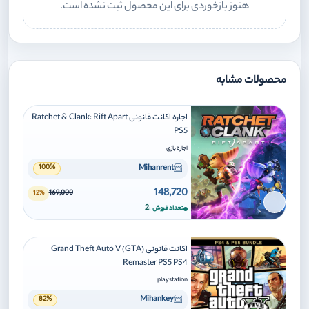
هنوز بازخوردی برای این محصول ثبت نشده است.
محصولات مشابه
اجاره اکانت قانونی Ratchet & Clank: Rift Apart
PS5
اجاره بازی
Mihanrent
100%
148,720
169,000
12%
برای افزودن وارد شوید
2
تعداد فروش
اکانت قانونی Grand Theft Auto V (GTA)
Remaster PS5 PS4
playstation
Mihankey
82%