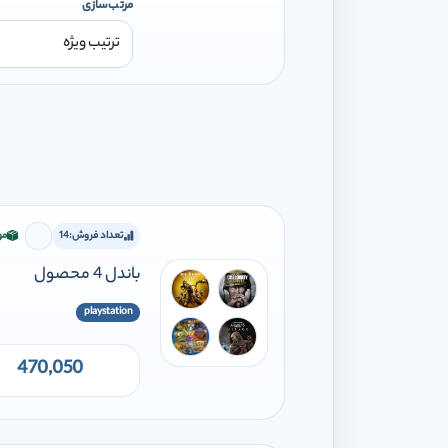
مرتب‌سازی
تعداد فروش:
14
مو
برای اف
باندل 4 محصول
playstation
470,050