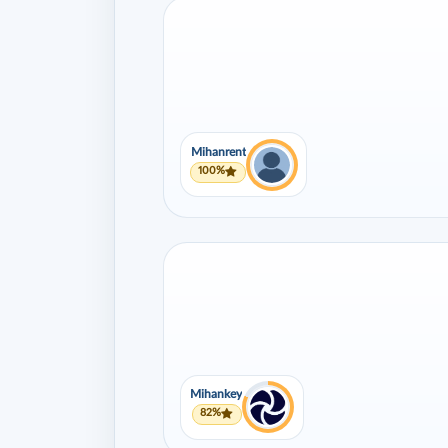
Mihanrent
100%
Mihankey
82%