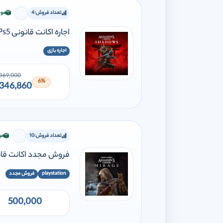
تعداد فروش:
4
موج
برای افز
اجاره اکانت قانونی Assassin's Creed shadow Ps5
اجاره بازی
369,000
6%
346,860
تعداد فروش:
10
مو
برای اف
فروش مجدد اکانت قانونی Creed Mirage PS5 PS4
playstation
فروش مجدد
500,000