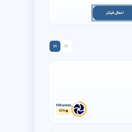
اعمال فیلتر
Mihankey
82%