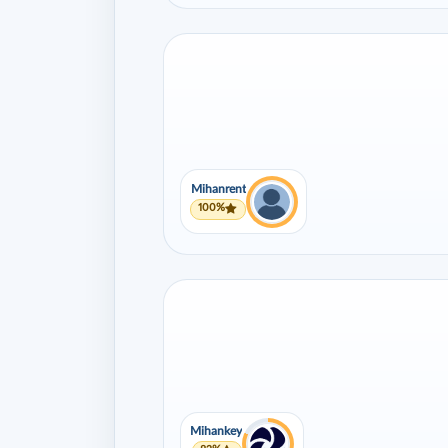
Mihanrent
100%
Mihankey