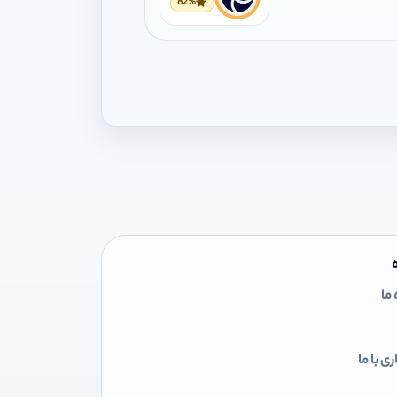
82%
 ما
ی با ما