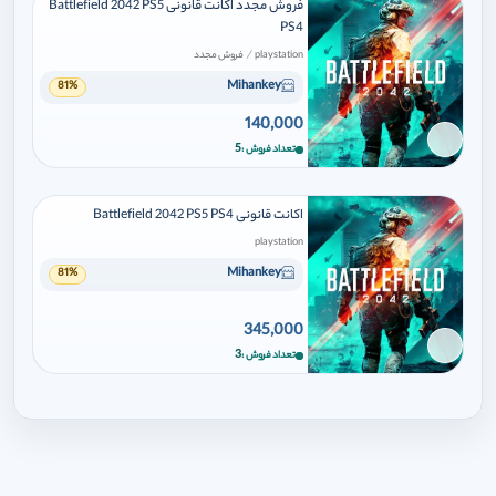
فروش مجدد اکانت قانونی Battlefield 2042 PS5
PS4
/
playstation
فروش مجدد
Mihankey
81%
140,000
برای افزودن وارد شوید
5
تعداد فروش
اکانت قانونی Battlefield 2042 PS5 PS4
playstation
Mihankey
81%
345,000
برای افزودن وارد شوید
3
تعداد فروش