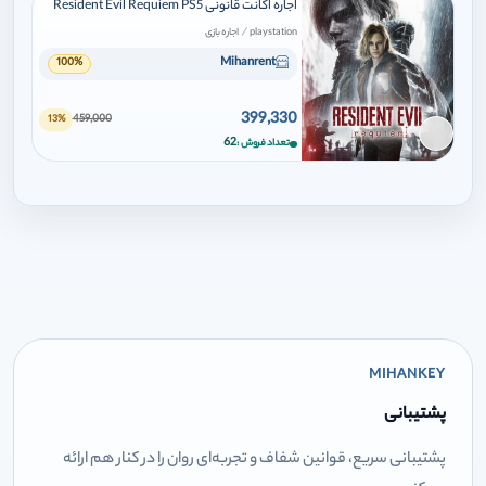
اجاره اکانت قانونی Resident Evil Requiem PS5
/
playstation
اجاره بازی
Mihanrent
100%
399,330
459,000
13%
برای افزودن وارد شوید
62
تعداد فروش
MIHANKEY
پشتیبانی
پشتیبانی سریع، قوانین شفاف و تجربه‌ای روان را در کنار هم ارائه