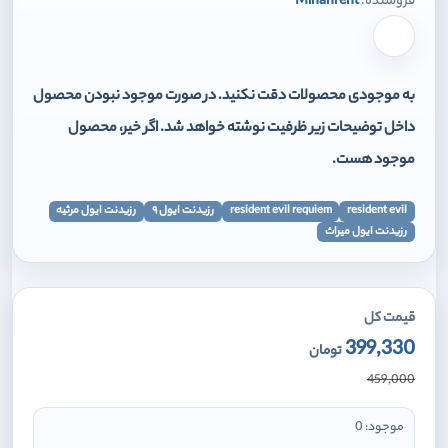
فروشنده:
Mihanrent
برای افزودن وارد شوید
به موجودی محصولات دقت نکنید. در صورت موجود نبودن محصول
داخل توضیحات زیر ظرفیت نوشته خواهد شد. اگر خیر، محصول
موجود هست.
resident evil
resident evil requiem
رزیدنت ایول ۹
رزیدنت ایول مرثیه
رزیدنت ایول میراث
قیمت کل
399,330
تومان
459,000
موجود:
0