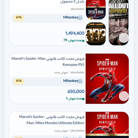
باندل 3 محصول
playstation
Mihankey
81%
1,494,400
برای افزودن وارد شوید
79
تعداد فروش
فروش مجدد اکانت قانونی Marvel’s Spider-Man
Remaster PS5
/
playstation
فروش مجدد
Mihankey
81%
650,000
برای افزودن وارد شوید
1
تعداد فروش
فروش مجدد اکانت قانونی Marvel's Spider-
Man: Miles Morales Ultimate Edition
/
playstation
فروش مجدد