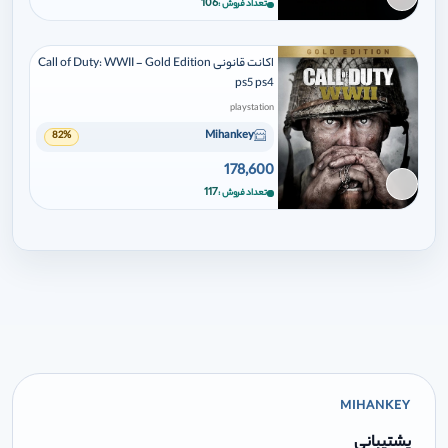
برای افزودن وارد شوید
106
تعداد فروش
اکانت قانونی Call of Duty: WWII - Gold Edition
ps5 ps4
playstation
Mihankey
82%
178,600
برای افزودن وارد شوید
117
تعداد فروش
MIHANKEY
پشتیبانی