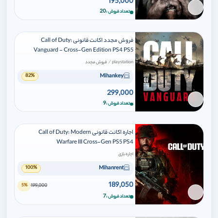
195,000
برای افزودن وارد شوید
20
تعداد فروش
فروش مجدد اکانت قانونی Call of Duty:
Vanguard - Cross-Gen Edition PS4 PS5
/
playstation
فروش مجدد
Mihankey
82%
299,000
برای افزودن وارد شوید
9
تعداد فروش
اجاره اکانت قانونی Call of Duty: Modern
Warfare III Cross-Gen PS5 PS4
اجاره بازی
Mihanrent
100%
189,050
199,000
5%
برای افزودن وارد شوید
7
تعداد فروش