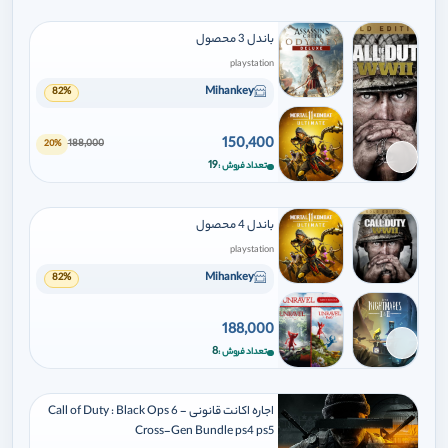
باندل 3 محصول
playstation
Mihankey
82%
150,400
188,000
20%
برای افزودن وارد شوید
19
تعداد فروش
باندل 4 محصول
playstation
Mihankey
82%
188,000
برای افزودن وارد شوید
8
تعداد فروش
اجاره اکانت قانونی Call of Duty : Black Ops 6 -
Cross-Gen Bundle ps4 ps5