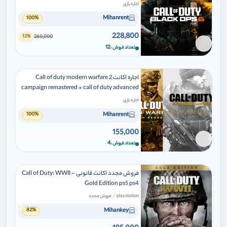
اجاره بازی
Mihanrent
100%
228,800
260,000
12%
برای افزودن وارد شوید
12
تعداد فروش
اجاره اکانت Call of duty modern warfare 2
campaign remastered + call of duty advanced
warfare
اجاره بازی
Mihanrent
100%
155,000
برای افزودن وارد شوید
4
تعداد فروش
فروش مجدد اکانت قانونی Call of Duty: WWII -
Gold Edition ps5 ps4
/
playstation
فروش مجدد
Mihankey
82%