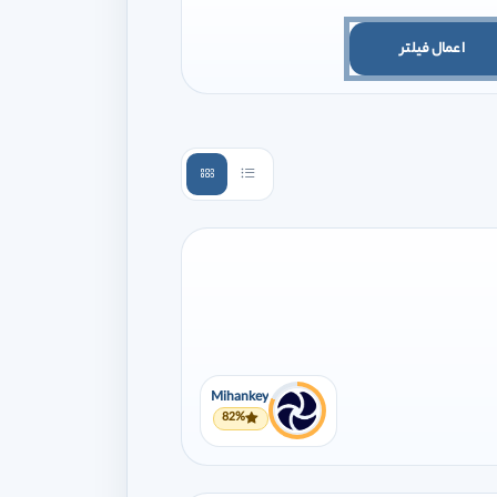
اعمال فیلتر
Mihankey
82%