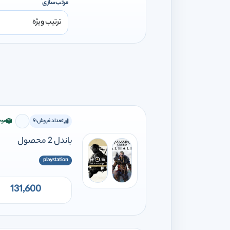
مرتب‌سازی
تعداد فروش:
9
موج
برای افز
باندل 2 محصول
playstation
131,600