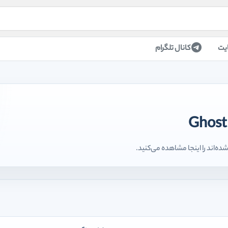
یت
کانال تلگرام