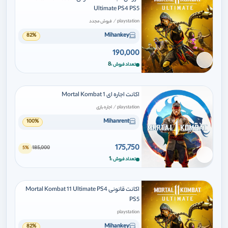
Ultimate PS4 PS5
/
playstation
فروش مجدد
Mihankey
82%
190,000
برای افزودن وارد شوید
8
تعداد فروش
اکانت اجاره ای Mortal Kombat 1
/
playstation
اجاره بازی
Mihanrent
100%
175,750
185,000
5%
برای افزودن وارد شوید
1
تعداد فروش
اکانت قانونی Mortal Kombat 11 Ultimate PS4
PS5
playstation
Mihankey
82%