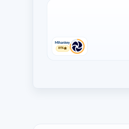
Mihankey
81%