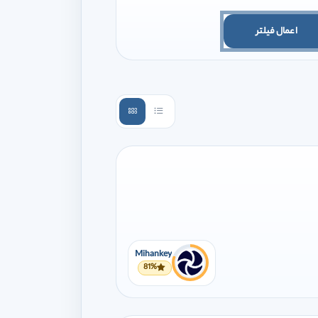
اعمال فیلتر
Mihankey
81%