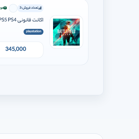
تعداد فروش:
3
موج
برای افز
اکانت قانونی Battlefield 2042 PS5 PS4
playstation
345,000