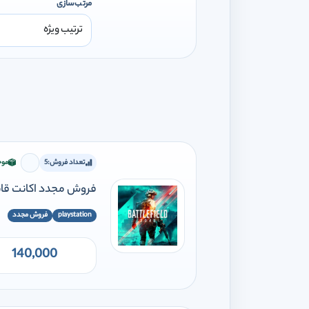
مرتب‌سازی
تعداد فروش:
5
موج
برای افز
فروش مجدد اکانت قانونی ld 2042 PS5 PS4
playstation
فروش مجدد
140,000