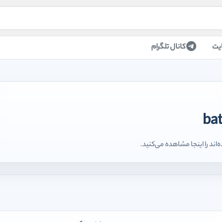
یت
کانال تلگرام