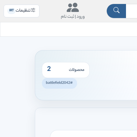
تنظیمات
IRT
ورود |
ثبت نام
2
محصولات
#battlefield2042