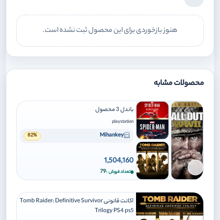
هنوز بازخوردی برای این محصول ثبت نشده است.
محصولات مشابه
باندل 3 محصول
playstation
Mihankey
82%
1,504,160
برای افزودن وارد شوید
79
تعداد فروش
اکانت قانونی Tomb Raider: Definitive Survivor
Trilogy PS4 ps5