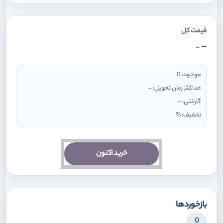
قیمت کل
-
-
موجود:
0
حداکثر زمان تحویل:
-
گارانتی:
-
تخفیف:
%
خرید اکنون
بازخوردها
0