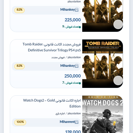
playstation
Mihankey
82%
225,000
برای افزودن وارد شوید
9
تعداد فروش
فروش مجدد اکانت قانونی Tomb Raider:
Definitive Survivor Trilogy PS4 ps5
/
playstation
فروش مجدد
Mihankey
82%
250,000
برای افزودن وارد شوید
7
تعداد فروش
اجاره اکانت قانونی Watch Dogs2 - Gold
Edition
/
playstation
اجاره بازی
Mihanrent
100%
139,000