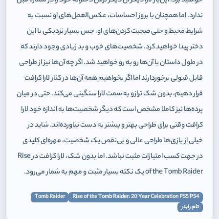
خواهید برد. این‌بار لارا دیگر آن دیگر ترس دخترانه خود را در شماره قبل
ندارد.
اما همچنان با بروز احساسات، عکس‌العمل‌های او نسبت به
شرایط محیط و حتی صحبت کردن‌های او، حس بسیار نزدیکی با این
دختر پیدا خواهید کرد. شخصیت‌های خوب و بد زیادی وجود دارند که
در طول داستان با آن‌ها رو به رو خواهید شد. اگر چه آن‌ها نیز از طراحی
قابل قبولی برخوردارند اما اگر بخواهیم همه آن‌ها در کنار لارا کرافت
قرار دهیم، بدون شک ترازو به سمت لارا سنگینی می‌کند. حتی در میان
پرده‌ها نیز کاملا مشخص است که دیگر شخصیت‌ها به اندازه خود لارا
کرافت وقتی برای طراحی بهتر و بیشتر به دست نیاورده‌اند. شاید در
خیلی از بازی‌ها طراحی عالی و بی‌نقص یک شخصیت، مهره‌ای کلیدی
در جهت کسب امتیازات مثبت نباشد. اما بدون شک، لارا کرافت در Rise
of the Tomb Raider یک نکته بسیار مثبت و مهم به شمار می‌رود.
Tomb Raider
Rise of the Tomb Raider: 20 Year Celebration PS5 PS4
تام رایدر