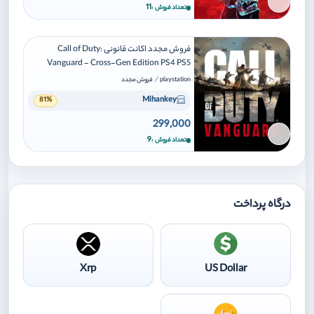
برای افزودن وارد شوید
11
تعداد فروش
فروش مجدد اکانت قانونی Call of Duty:
Vanguard - Cross-Gen Edition PS4 PS5
/
playstation
فروش مجدد
Mihankey
81%
299,000
برای افزودن وارد شوید
9
تعداد فروش
درگاه پرداخت
Xrp
US Dollar