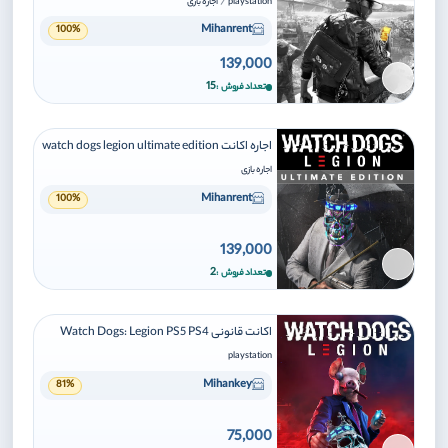
/
playstation
اجاره بازی
Mihanrent
100%
139,000
برای افزودن وارد شوید
15
تعداد فروش
اجاره اکانت watch dogs legion ultimate edition
اجاره بازی
Mihanrent
100%
139,000
برای افزودن وارد شوید
2
تعداد فروش
اکانت قانونی Watch Dogs: Legion PS5 PS4
playstation
Mihankey
81%
75,000